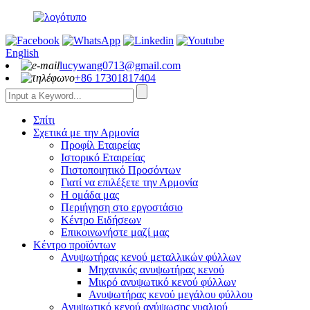
English
lucywang0713@gmail.com
+86 17301817404
Σπίτι
Σχετικά με την Αρμονία
Προφίλ Εταιρείας
Ιστορικό Εταιρείας
Πιστοποιητικό Προσόντων
Γιατί να επιλέξετε την Αρμονία
Η ομάδα μας
Περιήγηση στο εργοστάσιο
Κέντρο Ειδήσεων
Επικοινωνήστε μαζί μας
Κέντρο προϊόντων
Ανυψωτήρας κενού μεταλλικών φύλλων
Μηχανικός ανυψωτήρας κενού
Μικρό ανυψωτικό κενού φύλλων
Ανυψωτήρας κενού μεγάλου φύλλου
Ανυψωτικό κενού ανύψωσης γυαλιού