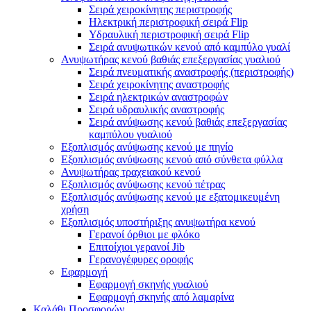
Σειρά χειροκίνητης περιστροφής
Ηλεκτρική περιστροφική σειρά Flip
Υδραυλική περιστροφική σειρά Flip
Σειρά ανυψωτικών κενού από καμπύλο γυαλί
Ανυψωτήρας κενού βαθιάς επεξεργασίας γυαλιού
Σειρά πνευματικής αναστροφής (περιστροφής)
Σειρά χειροκίνητης αναστροφής
Σειρά ηλεκτρικών αναστροφών
Σειρά υδραυλικής αναστροφής
Σειρά ανύψωσης κενού βαθιάς επεξεργασίας
καμπύλου γυαλιού
Εξοπλισμός ανύψωσης κενού με πηνίο
Εξοπλισμός ανύψωσης κενού από σύνθετα φύλλα
Ανυψωτήρας τραχειακού κενού
Εξοπλισμός ανύψωσης κενού πέτρας
Εξοπλισμός ανύψωσης κενού με εξατομικευμένη
χρήση
Εξοπλισμός υποστήριξης ανυψωτήρα κενού
Γερανοί όρθιοι με φλόκο
Επιτοίχιοι γερανοί Jib
Γερανογέφυρες οροφής
Εφαρμογή
Εφαρμογή σκηνής γυαλιού
Εφαρμογή σκηνής από λαμαρίνα
Καλάθι Προσφορών