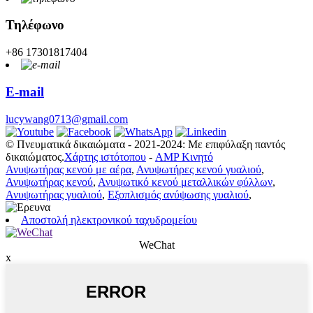
Τηλέφωνο
+86 17301817404
E-mail
lucywang0713@gmail.com
© Πνευματικά δικαιώματα - 2021-2024: Με επιφύλαξη παντός
δικαιώματος.
Χάρτης ιστότοπου
-
AMP Κινητό
Ανυψωτήρας κενού με αέρα
,
Ανυψωτήρες κενού γυαλιού
,
Ανυψωτήρας κενού
,
Ανυψωτικό κενού μεταλλικών φύλλων
,
Ανυψωτήρας γυαλιού
,
Εξοπλισμός ανύψωσης γυαλιού
,
Αποστολή ηλεκτρονικού ταχυδρομείου
WeChat
x