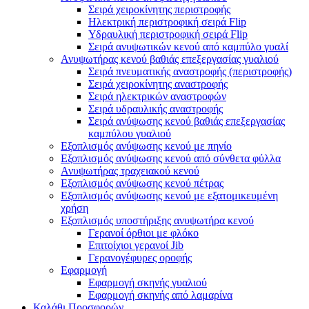
Σειρά χειροκίνητης περιστροφής
Ηλεκτρική περιστροφική σειρά Flip
Υδραυλική περιστροφική σειρά Flip
Σειρά ανυψωτικών κενού από καμπύλο γυαλί
Ανυψωτήρας κενού βαθιάς επεξεργασίας γυαλιού
Σειρά πνευματικής αναστροφής (περιστροφής)
Σειρά χειροκίνητης αναστροφής
Σειρά ηλεκτρικών αναστροφών
Σειρά υδραυλικής αναστροφής
Σειρά ανύψωσης κενού βαθιάς επεξεργασίας
καμπύλου γυαλιού
Εξοπλισμός ανύψωσης κενού με πηνίο
Εξοπλισμός ανύψωσης κενού από σύνθετα φύλλα
Ανυψωτήρας τραχειακού κενού
Εξοπλισμός ανύψωσης κενού πέτρας
Εξοπλισμός ανύψωσης κενού με εξατομικευμένη
χρήση
Εξοπλισμός υποστήριξης ανυψωτήρα κενού
Γερανοί όρθιοι με φλόκο
Επιτοίχιοι γερανοί Jib
Γερανογέφυρες οροφής
Εφαρμογή
Εφαρμογή σκηνής γυαλιού
Εφαρμογή σκηνής από λαμαρίνα
Καλάθι Προσφορών