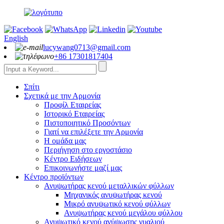
English
lucywang0713@gmail.com
+86 17301817404
Σπίτι
Σχετικά με την Αρμονία
Προφίλ Εταιρείας
Ιστορικό Εταιρείας
Πιστοποιητικό Προσόντων
Γιατί να επιλέξετε την Αρμονία
Η ομάδα μας
Περιήγηση στο εργοστάσιο
Κέντρο Ειδήσεων
Επικοινωνήστε μαζί μας
Κέντρο προϊόντων
Ανυψωτήρας κενού μεταλλικών φύλλων
Μηχανικός ανυψωτήρας κενού
Μικρό ανυψωτικό κενού φύλλων
Ανυψωτήρας κενού μεγάλου φύλλου
Ανυψωτικό κενού ανύψωσης γυαλιού