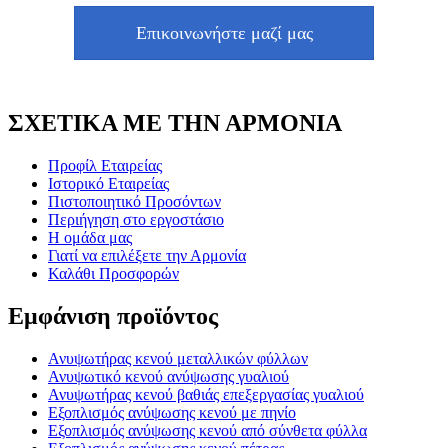
Επικοινωνήστε μαζί μας
ΣΧΕΤΙΚΑ ΜΕ ΤΗΝ ΑΡΜΟΝΙΑ
Προφίλ Εταιρείας
Ιστορικό Εταιρείας
Πιστοποιητικό Προσόντων
Περιήγηση στο εργοστάσιο
Η ομάδα μας
Γιατί να επιλέξετε την Αρμονία
Καλάθι Προσφορών
Εμφάνιση προϊόντος
Ανυψωτήρας κενού μεταλλικών φύλλων
Ανυψωτικό κενού ανύψωσης γυαλιού
Ανυψωτήρας κενού βαθιάς επεξεργασίας γυαλιού
Εξοπλισμός ανύψωσης κενού με πηνίο
Εξοπλισμός ανύψωσης κενού από σύνθετα φύλλα