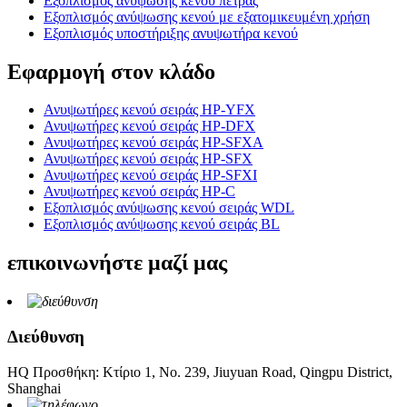
Εξοπλισμός ανύψωσης κενού πέτρας
Εξοπλισμός ανύψωσης κενού με εξατομικευμένη χρήση
Εξοπλισμός υποστήριξης ανυψωτήρα κενού
Εφαρμογή στον κλάδο
Ανυψωτήρες κενού σειράς HP-YFX
Ανυψωτήρες κενού σειράς HP-DFX
Ανυψωτήρες κενού σειράς HP-SFXA
Ανυψωτήρες κενού σειράς HP-SFX
Ανυψωτήρες κενού σειράς HP-SFXI
Ανυψωτήρες κενού σειράς HP-C
Εξοπλισμός ανύψωσης κενού σειράς WDL
Εξοπλισμός ανύψωσης κενού σειράς BL
επικοινωνήστε μαζί μας
Διεύθυνση
HQ Προσθήκη: Κτίριο 1, Νο. 239, Jiuyuan Road, Qingpu District,
Shanghai