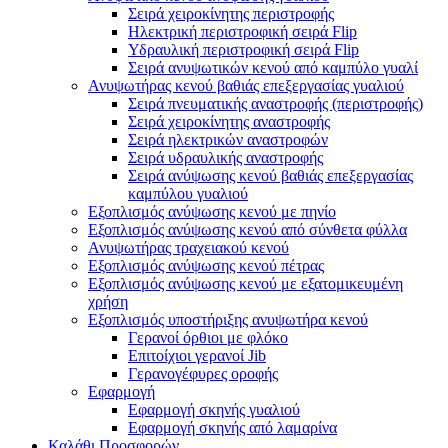
Σειρά χειροκίνητης περιστροφής
Ηλεκτρική περιστροφική σειρά Flip
Υδραυλική περιστροφική σειρά Flip
Σειρά ανυψωτικών κενού από καμπύλο γυαλί
Ανυψωτήρας κενού βαθιάς επεξεργασίας γυαλιού
Σειρά πνευματικής αναστροφής (περιστροφής)
Σειρά χειροκίνητης αναστροφής
Σειρά ηλεκτρικών αναστροφών
Σειρά υδραυλικής αναστροφής
Σειρά ανύψωσης κενού βαθιάς επεξεργασίας
καμπύλου γυαλιού
Εξοπλισμός ανύψωσης κενού με πηνίο
Εξοπλισμός ανύψωσης κενού από σύνθετα φύλλα
Ανυψωτήρας τραχειακού κενού
Εξοπλισμός ανύψωσης κενού πέτρας
Εξοπλισμός ανύψωσης κενού με εξατομικευμένη
χρήση
Εξοπλισμός υποστήριξης ανυψωτήρα κενού
Γερανοί όρθιοι με φλόκο
Επιτοίχιοι γερανοί Jib
Γερανογέφυρες οροφής
Εφαρμογή
Εφαρμογή σκηνής γυαλιού
Εφαρμογή σκηνής από λαμαρίνα
Καλάθι Προσφορών