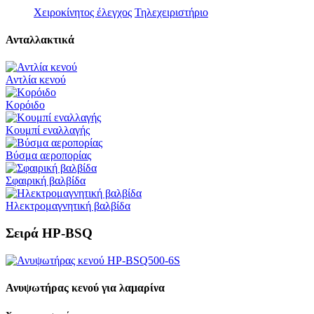
Χειροκίνητος έλεγχος
Τηλεχειριστήριο
Ανταλλακτικά
Αντλία κενού
Κορόιδο
Κουμπί εναλλαγής
Βύσμα αεροπορίας
Σφαιρική βαλβίδα
Ηλεκτρομαγνητική βαλβίδα
Σειρά HP-BSQ
Ανυψωτήρας κενού για λαμαρίνα