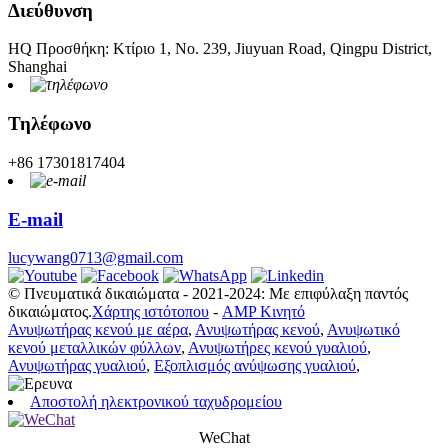
Διεύθυνση
HQ Προσθήκη: Κτίριο 1, Νο. 239, Jiuyuan Road, Qingpu District,
Shanghai
Τηλέφωνο
+86 17301817404
E-mail
lucywang0713@gmail.com
© Πνευματικά δικαιώματα - 2021-2024: Με επιφύλαξη παντός
δικαιώματος.
Χάρτης ιστότοπου
-
AMP Κινητό
Ανυψωτήρας κενού με αέρα
,
Ανυψωτήρας κενού
,
Ανυψωτικό
κενού μεταλλικών φύλλων
,
Ανυψωτήρες κενού γυαλιού
,
Ανυψωτήρας γυαλιού
,
Εξοπλισμός ανύψωσης γυαλιού
,
Αποστολή ηλεκτρονικού ταχυδρομείου
WeChat