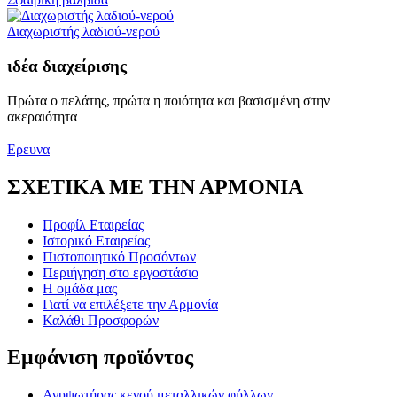
Διαχωριστής λαδιού-νερού
ιδέα διαχείρισης
Πρώτα ο πελάτης, πρώτα η ποιότητα και βασισμένη στην
ακεραιότητα
Ερευνα
ΣΧΕΤΙΚΑ ΜΕ ΤΗΝ ΑΡΜΟΝΙΑ
Προφίλ Εταιρείας
Ιστορικό Εταιρείας
Πιστοποιητικό Προσόντων
Περιήγηση στο εργοστάσιο
Η ομάδα μας
Γιατί να επιλέξετε την Αρμονία
Καλάθι Προσφορών
Εμφάνιση προϊόντος
Ανυψωτήρας κενού μεταλλικών φύλλων