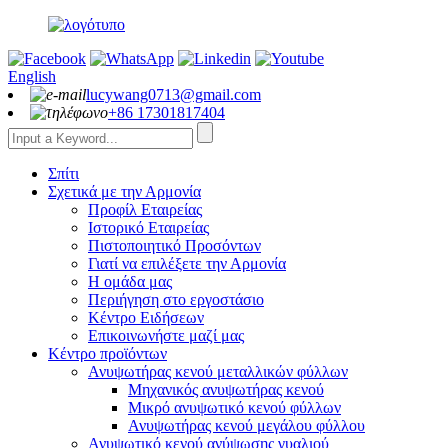
English
lucywang0713@gmail.com
+86 17301817404
Σπίτι
Σχετικά με την Αρμονία
Προφίλ Εταιρείας
Ιστορικό Εταιρείας
Πιστοποιητικό Προσόντων
Γιατί να επιλέξετε την Αρμονία
Η ομάδα μας
Περιήγηση στο εργοστάσιο
Κέντρο Ειδήσεων
Επικοινωνήστε μαζί μας
Κέντρο προϊόντων
Ανυψωτήρας κενού μεταλλικών φύλλων
Μηχανικός ανυψωτήρας κενού
Μικρό ανυψωτικό κενού φύλλων
Ανυψωτήρας κενού μεγάλου φύλλου
Ανυψωτικό κενού ανύψωσης γυαλιού