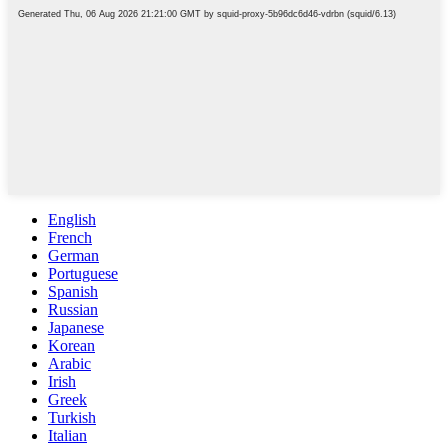
English
French
German
Portuguese
Spanish
Russian
Japanese
Korean
Arabic
Irish
Greek
Turkish
Italian