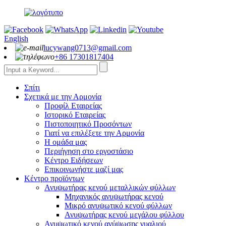
English
lucywang0713@gmail.com
+86 17301817404
Σπίτι
Σχετικά με την Αρμονία
Προφίλ Εταιρείας
Ιστορικό Εταιρείας
Πιστοποιητικό Προσόντων
Γιατί να επιλέξετε την Αρμονία
Η ομάδα μας
Περιήγηση στο εργοστάσιο
Κέντρο Ειδήσεων
Επικοινωνήστε μαζί μας
Κέντρο προϊόντων
Ανυψωτήρας κενού μεταλλικών φύλλων
Μηχανικός ανυψωτήρας κενού
Μικρό ανυψωτικό κενού φύλλων
Ανυψωτήρας κενού μεγάλου φύλλου
Ανυψωτικό κενού ανύψωσης γυαλιού