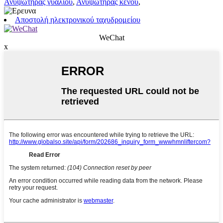
Ανυψωτήρας γυαλιού
,
Ανυψωτήρας κενού
,
Αποστολή ηλεκτρονικού ταχυδρομείου
WeChat
x