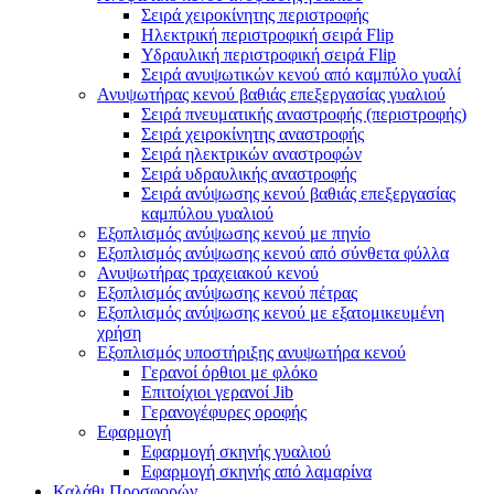
Σειρά χειροκίνητης περιστροφής
Ηλεκτρική περιστροφική σειρά Flip
Υδραυλική περιστροφική σειρά Flip
Σειρά ανυψωτικών κενού από καμπύλο γυαλί
Ανυψωτήρας κενού βαθιάς επεξεργασίας γυαλιού
Σειρά πνευματικής αναστροφής (περιστροφής)
Σειρά χειροκίνητης αναστροφής
Σειρά ηλεκτρικών αναστροφών
Σειρά υδραυλικής αναστροφής
Σειρά ανύψωσης κενού βαθιάς επεξεργασίας
καμπύλου γυαλιού
Εξοπλισμός ανύψωσης κενού με πηνίο
Εξοπλισμός ανύψωσης κενού από σύνθετα φύλλα
Ανυψωτήρας τραχειακού κενού
Εξοπλισμός ανύψωσης κενού πέτρας
Εξοπλισμός ανύψωσης κενού με εξατομικευμένη
χρήση
Εξοπλισμός υποστήριξης ανυψωτήρα κενού
Γερανοί όρθιοι με φλόκο
Επιτοίχιοι γερανοί Jib
Γερανογέφυρες οροφής
Εφαρμογή
Εφαρμογή σκηνής γυαλιού
Εφαρμογή σκηνής από λαμαρίνα
Καλάθι Προσφορών