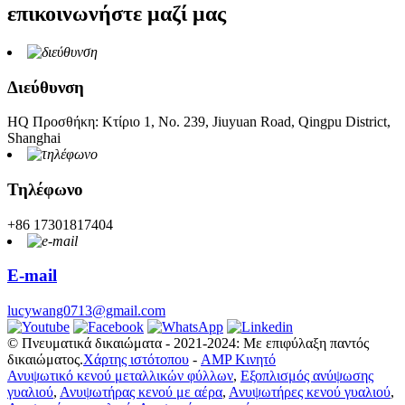
επικοινωνήστε μαζί μας
Διεύθυνση
HQ Προσθήκη: Κτίριο 1, Νο. 239, Jiuyuan Road, Qingpu District,
Shanghai
Τηλέφωνο
+86 17301817404
E-mail
lucywang0713@gmail.com
© Πνευματικά δικαιώματα - 2021-2024: Με επιφύλαξη παντός
δικαιώματος.
Χάρτης ιστότοπου
-
AMP Κινητό
Ανυψωτικό κενού μεταλλικών φύλλων
,
Εξοπλισμός ανύψωσης
γυαλιού
,
Ανυψωτήρας κενού με αέρα
,
Ανυψωτήρες κενού γυαλιού
,