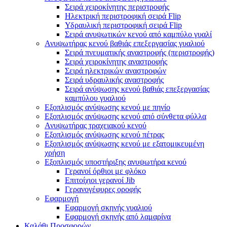
Σειρά χειροκίνητης περιστροφής
Ηλεκτρική περιστροφική σειρά Flip
Υδραυλική περιστροφική σειρά Flip
Σειρά ανυψωτικών κενού από καμπύλο γυαλί
Ανυψωτήρας κενού βαθιάς επεξεργασίας γυαλιού
Σειρά πνευματικής αναστροφής (περιστροφής)
Σειρά χειροκίνητης αναστροφής
Σειρά ηλεκτρικών αναστροφών
Σειρά υδραυλικής αναστροφής
Σειρά ανύψωσης κενού βαθιάς επεξεργασίας
καμπύλου γυαλιού
Εξοπλισμός ανύψωσης κενού με πηνίο
Εξοπλισμός ανύψωσης κενού από σύνθετα φύλλα
Ανυψωτήρας τραχειακού κενού
Εξοπλισμός ανύψωσης κενού πέτρας
Εξοπλισμός ανύψωσης κενού με εξατομικευμένη
χρήση
Εξοπλισμός υποστήριξης ανυψωτήρα κενού
Γερανοί όρθιοι με φλόκο
Επιτοίχιοι γερανοί Jib
Γερανογέφυρες οροφής
Εφαρμογή
Εφαρμογή σκηνής γυαλιού
Εφαρμογή σκηνής από λαμαρίνα
Καλάθι Προσφορών