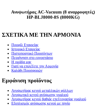
Ανυψωτήρας AC-Vacuum (8 αναρροφητές)
HP-BLJ8000-8S (8000KG)
ΣΧΕΤΙΚΑ ΜΕ ΤΗΝ ΑΡΜΟΝΙΑ
Προφίλ Εταιρείας
Ιστορικό Εταιρείας
Πιστοποιητικό Προσόντων
Περιήγηση στο εργοστάσιο
Η ομάδα μας
Γιατί να επιλέξετε την Αρμονία
Καλάθι Προσφορών
Εμφάνιση προϊόντος
Ανυψωτήρας κενού μεταλλικών φύλλων
Ανυψωτικό κενού ανύψωσης γυαλιού
Ανυψωτήρας κενού βαθιάς επεξεργασίας γυαλιού
Εξοπλισμός ανύψωσης κενού με πηνίο