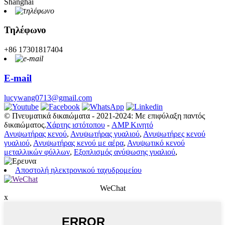
Shanghai
Τηλέφωνο
+86 17301817404
E-mail
lucywang0713@gmail.com
© Πνευματικά δικαιώματα - 2021-2024: Με επιφύλαξη παντός
δικαιώματος.
Χάρτης ιστότοπου
-
AMP Κινητό
Ανυψωτήρας κενού
,
Ανυψωτήρας γυαλιού
,
Ανυψωτήρες κενού
γυαλιού
,
Ανυψωτήρας κενού με αέρα
,
Ανυψωτικό κενού
μεταλλικών φύλλων
,
Εξοπλισμός ανύψωσης γυαλιού
,
Αποστολή ηλεκτρονικού ταχυδρομείου
WeChat
x