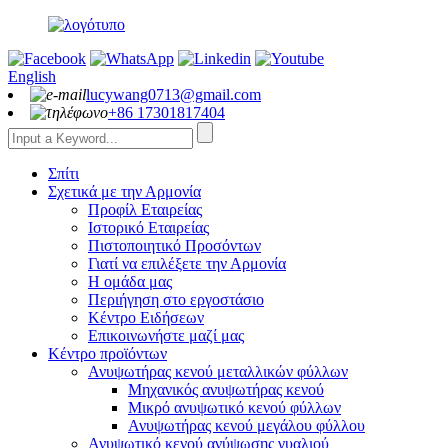
English
lucywang0713@gmail.com
+86 17301817404
Σπίτι
Σχετικά με την Αρμονία
Προφίλ Εταιρείας
Ιστορικό Εταιρείας
Πιστοποιητικό Προσόντων
Γιατί να επιλέξετε την Αρμονία
Η ομάδα μας
Περιήγηση στο εργοστάσιο
Κέντρο Ειδήσεων
Επικοινωνήστε μαζί μας
Κέντρο προϊόντων
Ανυψωτήρας κενού μεταλλικών φύλλων
Μηχανικός ανυψωτήρας κενού
Μικρό ανυψωτικό κενού φύλλων
Ανυψωτήρας κενού μεγάλου φύλλου
Ανυψωτικό κενού ανύψωσης γυαλιού